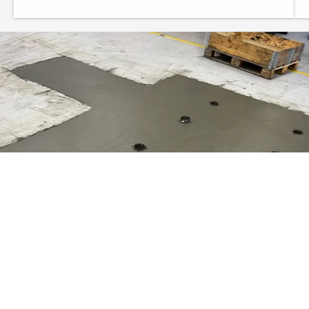
BETONG
Vi utför betongarbeten som