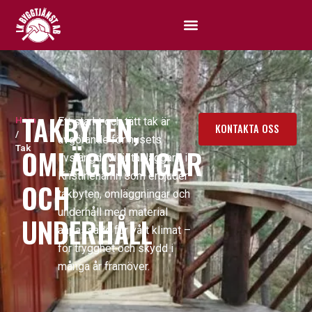
TAKBYTEN,
Hem
Ett starkt och tätt tak är
KONTAKTA OSS
/
avgörande för husets
Tak
OMLÄGGNINGAR
livslängd. Vi är takläggare i
Kristinehamn som erbjuder
OCH
takbyten, omläggningar och
underhåll med material
UNDERHÅLL
anpassade för vårt klimat –
för trygghet och skydd i
många år framöver.