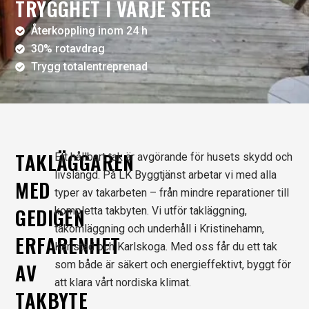
TRYGGHET I VARJE STEG
Återkoppling inom 24 h
30% rotavdrag
Trygg totalentreprenad
TAKLÄGGAREN
Ett hållbart tak är avgörande för husets skydd och
livslängd. På LK Byggtjänst arbetar vi med alla
MED
typer av takarbeten – från mindre reparationer till
GEDIGEN
kompletta takbyten. Vi utför takläggning,
takomläggning och underhåll i Kristinehamn,
ERFARENHET
Karlstad och Karlskoga. Med oss får du ett tak
AV
som både är säkert och energieffektivt, byggt för
att klara vårt nordiska klimat.
TAKBYTE