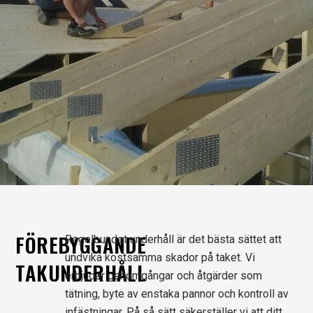
FÖREBYGGANDE
Regelbundet underhåll är det bästa sättet att
undvika kostsamma skador på taket. Vi
TAKUNDERHÅLL
erbjuder genomgångar och åtgärder som
tätning, byte av enstaka pannor och kontroll av
infästningar. På så sätt säkerställer vi att ditt